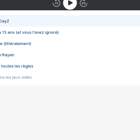
 DayZ
 a 13 ans (et vous l'avez ignoré)
e (littéralement)
im Rayan
 toutes les règles
s les jeux vidéo
us choquant de Rockstar ? - Le scandale BULLY
e plus moche de Steam
du RÊVE tourne au CAUCHEMAR
pendant 8 heures
it… à tort