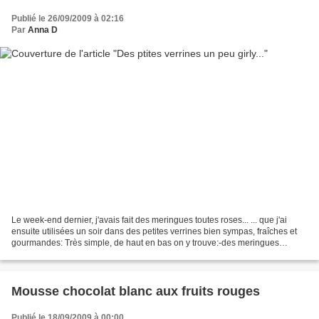
Publié le 26/09/2009 à 02:16
Par
Anna D
Le week-end dernier, j'avais fait des meringues toutes roses... ... que j'ai
ensuite utilisées un soir dans des petites verrines bien sympas, fraîches et
gourmandes: Très simple, de haut en bas on y trouve:-des meringues
grossièrement émiettées-un yaourt...
Mousse chocolat blanc aux fruits rouges
Publié le 18/09/2009 à 00:00