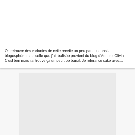
On retrouve des variantes de cette recette un peu partout dans la
blogosphère mais celle que j'ai réalisée provient du blog d'Anna et Olivia.
C'est bon mais j'ai trouvé ça un peu trop banal. Je referai ce cake avec
plaisir mais j'utiliserai un fromage...