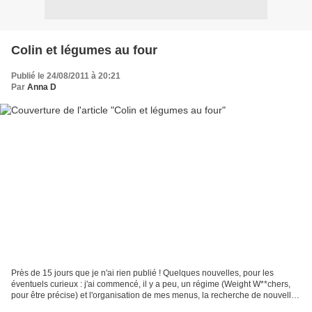
Colin et légumes au four
Publié le 24/08/2011 à 20:21
Par
Anna D
Près de 15 jours que je n'ai rien publié ! Quelques nouvelles, pour les
éventuels curieux : j'ai commencé, il y a peu, un régime (Weight W**chers,
pour être précise) et l'organisation de mes menus, la recherche de nouvelles
recettes... etc, me prend pas...