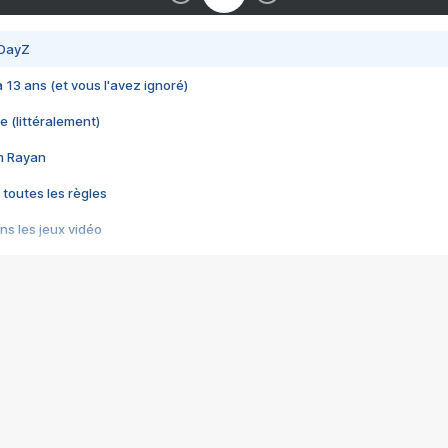
 DayZ
 a 13 ans (et vous l'avez ignoré)
e (littéralement)
im Rayan
 toutes les règles
s les jeux vidéo
us choquant de Rockstar ? - Le scandale BULLY
e plus moche de Steam
du RÊVE tourne au CAUCHEMAR
pendant 8 heures
it… à tort
umiliés par un jeu vidéo