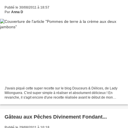
Publié le 30/08/2011 à 18:57
Par
Anna D
J'avais piqué cette super recette sur le blog Douceurs & Délices, de Lady
Milonguera. C'est super simple à réaliser et absolument délicieux ! En
revanche, il s'agit encore d'une recette réalisée avant le début de mon
régime, mais il doit bien y avoir...
Gâteau aux Pêches Divinement Fondant...
Publié le 29/08/2011 à 10:18