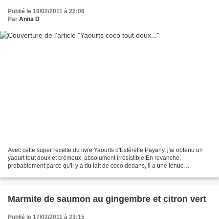
Publié le 18/02/2011 à 22:06
Par
Anna D
Avec cette super recette du livre Yaourts d'Estérelle Payany, j'ai obtenu un
yaourt tout doux et crémeux, absolument irrésistible!En revanche,
probablement parce qu'il y a du lait de coco dedans, il a une tenue
beaucoup moins importante que les autres:...
Marmite de saumon au gingembre et citron vert
Publié le 17/02/2011 à 23:15