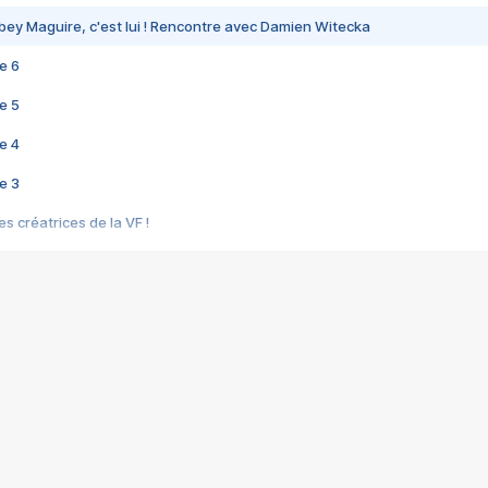
bey Maguire, c'est lui ! Rencontre avec Damien Witecka
e 6
e 5
e 4
e 3
s créatrices de la VF !
e 2
e 1
e Mektoub My Love arrive enfin ! Rencontre avec Shaïn Boumedine et Sal
i : après Toni en famille
elle réalise le bouleversant Dites lui que je l'aime
ais ! Rencontre autour de Vie privée de Rebecca Zlotowski