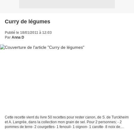
Curry de légumes
Publié le 18/01/2011 à 12:03
Par
Anna D
Cette recette vient du livre 50 recettes pour rester canon, de S. de Turckheim
et A. Langrée, dans la collection mon grain de sel. Pour 2 personnes: - 2
pommes de terre- 2 courgettes- 1 fenouil- 1 oignon- 1 carotte- 8 noix de
cajou- 50 cL de lait de coco-...