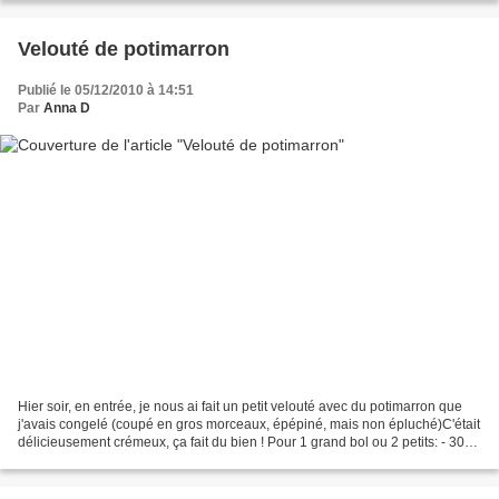
Velouté de potimarron
Publié le 05/12/2010 à 14:51
Par
Anna D
Hier soir, en entrée, je nous ai fait un petit velouté avec du potimarron que
j'avais congelé (coupé en gros morceaux, épépiné, mais non épluché)C'était
délicieusement crémeux, ça fait du bien ! Pour 1 grand bol ou 2 petits: - 300
g de chair de potimarron,...