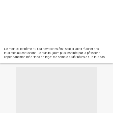
Ce mois-ci, le thème du Culinoversions était salé, il fallait réaliser des
feuilletés ou chaussons. Je suis toujours plus inspirée par la pâtisserie,
cependant mon idée "fond de frigo" me semble plutôt réussie ! En tout cas,
ça sent bon dans ma cuisine......