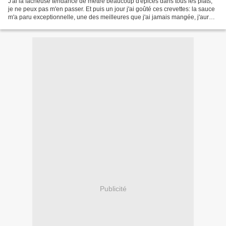
J'ai la fâcheuse tendance de mettre beaucoup d'épices dans tous les plats,
je ne peux pas m'en passer. Et puis un jour j'ai goûté ces crevettes: la sauce
m'a paru exceptionnelle, une des meilleures que j'ai jamais mangée, j'aurais
pu finir la casserole...
Publicité