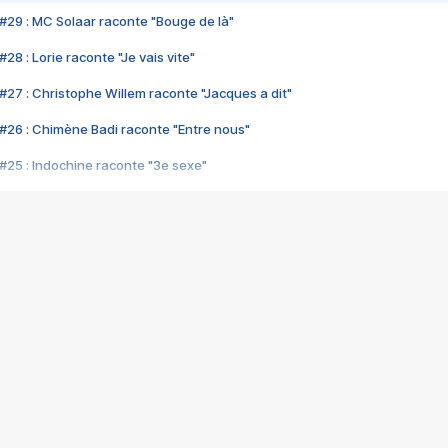
#29 : MC Solaar raconte "Bouge de là"
28 : Lorie raconte "Je vais vite"
#27 : Christophe Willem raconte "Jacques a dit"
#26 : Chimène Badi raconte "Entre nous"
#25 : Indochine raconte "3e sexe"
#24 : Zaho raconte "C'est chelou"
#23 : Patrick Bruel raconte "Au café des délices"
#22 : Kyo raconte "Le chemin"
#21 : Nolwenn Leroy raconte "Cassé"
#20 : Patrick Hernandez raconte "Born to be alive"
#19 : Lorie raconte "Près de moi"
#18 : Michael Jones raconte "A nos actes manqués" (avec Jean-Jacque