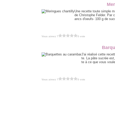
Mer
Une recette toute simple ma
de Christophe Felder. Par c
ancs d'oeufs- 100 g de suc
Vous aimez ?
0 vote
Barqu
J'ai réalisé cette rece
te. La pâte sucrée est
te à ce que vous voule
Vous aimez ?
0 vote