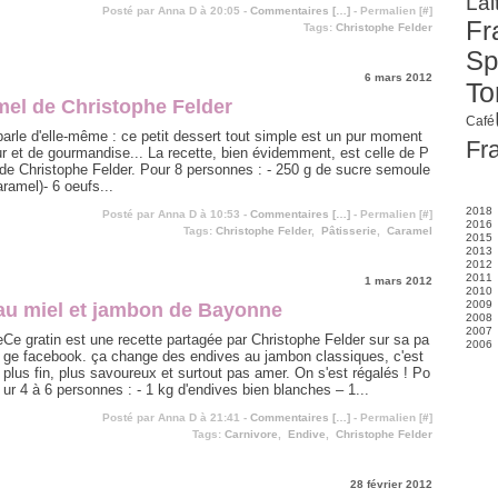
Lai
Posté par Anna D à 20:05 -
Commentaires [
…
]
- Permalien [
#
]
Fra
Tags:
Christophe Felder
Sp
6 mars 2012
To
el de Christophe Felder
Café
parle d'elle-même : ce petit dessert tout simple est un pur moment
Fr
r et de gourmandise... La recette, bien évidemment, est celle de P
, de Christophe Felder. Pour 8 personnes : - 250 g de sucre semoule
aramel)- 6 oeufs...
2018
Posté par Anna D à 10:53 -
Commentaires [
…
]
- Permalien [
#
]
2016
Fé
Tags:
Christophe Felder
,
Pâtisserie
,
Caramel
2015
J
2013
N
2012
S
2011
S
1 mars 2012
2010
A
D
2009
Ju
N
D
 au miel et jambon de Bayonne
2008
J
O
N
D
2007
M
S
O
N
D
Ce gratin est une recette partagée par Christophe Felder sur sa pa
2006
Av
A
M
S
N
D
ge facebook. ça change des endives au jambon classiques, c'est
M
Ju
Av
Av
Av
N
D
plus fin, plus savoureux et surtout pas amer. On s'est régalés ! Po
Fé
J
J
M
J
O
J
M
J
M
S
ur 4 à 6 personnes : - 1 kg d'endives bien blanches – 1...
Av
Av
A
M
M
Ju
Posté par Anna D à 21:41 -
Commentaires [
…
]
- Permalien [
#
]
Fé
Fé
J
Tags:
Carnivore
,
Endive
,
Christophe Felder
J
J
M
Av
M
28 février 2012