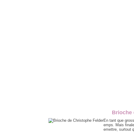
Brioche 
En tant que gross
emps. Mais finale
emettre, surtout q