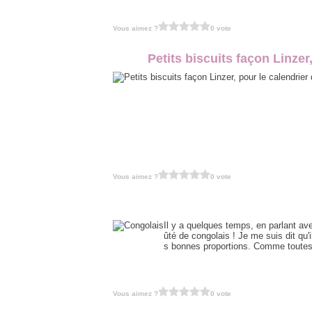
Vous aimez ?
0 vote
Petits biscuits façon Linze
Vous aimez ?
0 vote
Il y a quelques temps, en parlant av
ûté de congolais ! Je me suis dit qu'i
s bonnes proportions. Comme toutes 
Vous aimez ?
0 vote