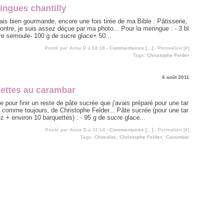
ingues chantilly
is bien gourmande, encore une fois tirée de ma Bible : Pâtisserie,
ontre, je suis assez déçue par ma photo... Pour la meringue : - 3 bl
re semoule- 100 g de sucre glace+ 50...
Posté par Anna D à 18:18 -
Commentaires [
…
]
- Permalien [
#
]
Tags:
Christophe Felder
6 août 2011
ettes au carambar
tte pour finir un reste de pâte sucrée que j'avais préparé pour une tar
, comme toujours, de Christophe Felder... Pâte sucrée (pour une tar
z + environ 10 barquettes) : - 95 g de sucre glace...
Posté par Anna D à 11:14 -
Commentaires [
…
]
- Permalien [
#
]
Tags:
Chocolat
,
Christophe Felder
,
Carambar