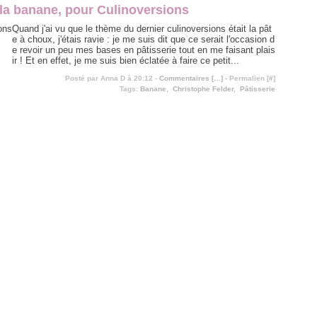
a banane, pour Culinoversions
Quand j'ai vu que le thème du dernier culinoversions était la pât
e à choux, j'étais ravie : je me suis dit que ce serait l'occasion d
e revoir un peu mes bases en pâtisserie tout en me faisant plais
ir ! Et en effet, je me suis bien éclatée à faire ce petit...
Posté par Anna D à 20:12 -
Commentaires [
…
]
- Permalien [
#
]
Tags:
Banane
,
Christophe Felder
,
Pâtisserie