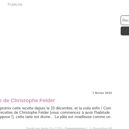
Publicité
7 février 2012
e de Christophe Felder
promis cette recette depuis le 10 décembre, et la voila enfin ! Com
recettes de Christophe Felder (vous commencez à avoir l'habitude
ppose !), cette tarte est divine... La pâte est moelleuse comme un
Posté par Anna D à 17:52 -
Commentaires [
…
]
- Permalien [
#
]