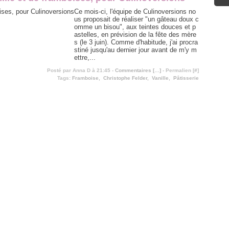
Ce mois-ci, l'équipe de Culinoversions no
us proposait de réaliser "un gâteau doux c
omme un bisou", aux teintes douces et p
astelles, en prévision de la fête des mère
s (le 3 juin). Comme d'habitude, j'ai procra
stiné jusqu'au dernier jour avant de m'y m
ettre,...
Posté par Anna D à 21:45 -
Commentaires [
…
]
- Permalien [
#
]
Tags:
Framboise
,
Christophe Felder
,
Vanille
,
Pâtisserie