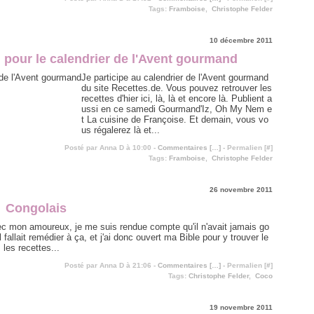
Tags:
Framboise
,
Christophe Felder
10 décembre 2011
r, pour le calendrier de l'Avent gourmand
Je participe au calendrier de l'Avent gourmand
du site Recettes.de. Vous pouvez retrouver les
recettes d'hier ici, là, là et encore là. Publient a
ussi en ce samedi Gourmand'Iz, Oh My Nem e
t La cuisine de Françoise. Et demain, vous vo
us régalerez là et...
Posté par Anna D à 10:00 -
Commentaires [
…
]
- Permalien [
#
]
Tags:
Framboise
,
Christophe Felder
26 novembre 2011
Congolais
ec mon amoureux, je me suis rendue compte qu'il n'avait jamais go
l fallait remédier à ça, et j'ai donc ouvert ma Bible pour y trouver le
les recettes...
Posté par Anna D à 21:06 -
Commentaires [
…
]
- Permalien [
#
]
Tags:
Christophe Felder
,
Coco
19 novembre 2011