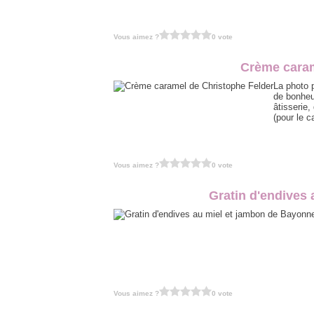
Vous aimez ?
0 vote
Crème caram
La photo 
de bonheu
âtisserie
(pour le c
Vous aimez ?
0 vote
Gratin d'endives
Vous aimez ?
0 vote