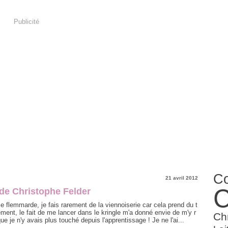
Publicité
Co
21 avril 2012
C
de Christophe Felder
e flemmarde, je fais rarement de la viennoiserie car cela prend du t
ment, le fait de me lancer dans le kringle m'a donné envie de m'y r
Ch
ue je n'y avais plus touché depuis l'apprentissage ! Je ne l'ai...