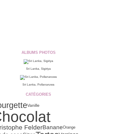
ALBUMS PHOTOS
Sri Lanka, Sigiriya
Sri Lanka, Pollanaruwa
CATÉGORIES
urgette
Vanille
hocolat
ristophe Felder
Banane
Orange