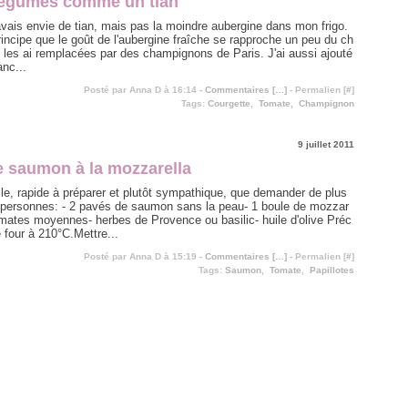
 légumes comme un tian
j'avais envie de tian, mais pas la moindre aubergine dans mon frigo.
rincipe que le goût de l'aubergine fraîche se rapproche un peu du ch
 les ai remplacées par des champignons de Paris. J'ai aussi ajouté
anc...
Posté par Anna D à 16:14 -
Commentaires [
…
]
- Permalien [
#
]
Tags:
Courgette
,
Tomate
,
Champignon
9 juillet 2011
e saumon à la mozzarella
ile, rapide à préparer et plutôt sympathique, que demander de plus
 personnes: - 2 pavés de saumon sans la peau- 1 boule de mozzar
omates moyennes- herbes de Provence ou basilic- huile d'olive Préc
e four à 210°C.Mettre...
Posté par Anna D à 15:19 -
Commentaires [
…
]
- Permalien [
#
]
Tags:
Saumon
,
Tomate
,
Papillotes