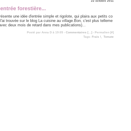
22 octobre 2011
 entrée forestière...
résente une idée d'entrée simple et rigolote, qui plaira aux petits co
ai trouvée sur le blog La cuisine au village.Bon, c'est plus telleme
avec deux mois de retard dans mes publications)...
Posté par Anna D à 19:05 -
Commentaires [
…
]
- Permalien [
#
]
Tags:
Frais !
,
Tomate