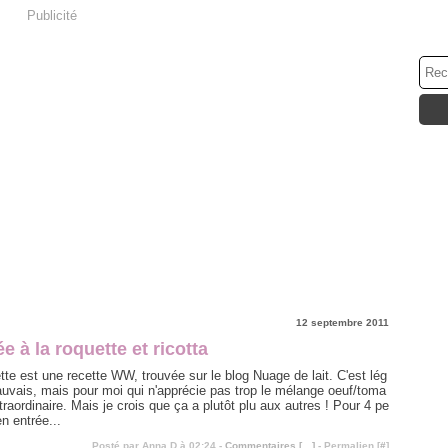
Publicité
12 septembre 2011
ée à la roquette et ricotta
tte est une recette WW, trouvée sur le blog Nuage de lait. C'est lég
auvais, mais pour moi qui n'apprécie pas trop le mélange oeuf/toma
traordinaire. Mais je crois que ça a plutôt plu aux autres ! Pour 4 pe
n entrée...
Posté par Anna D à 02:24 -
Commentaires [
…
]
- Permalien [
#
]