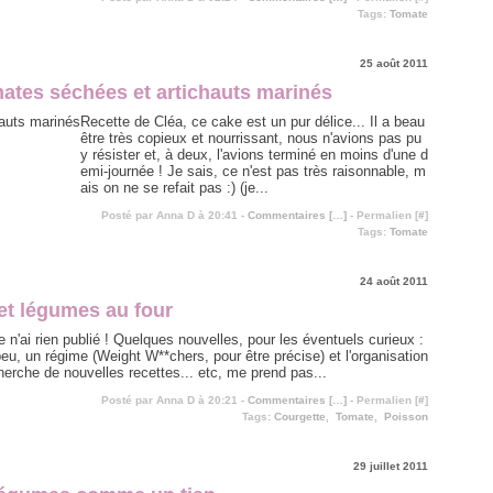
Tags:
Tomate
25 août 2011
ates séchées et artichauts marinés
Recette de Cléa, ce cake est un pur délice... Il a beau
être très copieux et nourrissant, nous n'avions pas pu
y résister et, à deux, l'avions terminé en moins d'une d
emi-journée ! Je sais, ce n'est pas très raisonnable, m
ais on ne se refait pas :) (je...
Posté par Anna D à 20:41 -
Commentaires [
…
]
- Permalien [
#
]
Tags:
Tomate
24 août 2011
et légumes au four
e n'ai rien publié ! Quelques nouvelles, pour les éventuels curieux :
peu, un régime (Weight W**chers, pour être précise) et l'organisation
erche de nouvelles recettes... etc, me prend pas...
Posté par Anna D à 20:21 -
Commentaires [
…
]
- Permalien [
#
]
Tags:
Courgette
,
Tomate
,
Poisson
29 juillet 2011