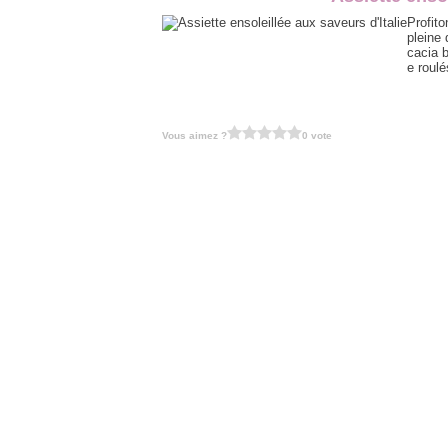
Profito
pleine 
cacia 
e roulé
Vous aimez ?
0 vote