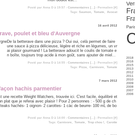
Ver
Posté par Anna D à 19:57 -
Commentaires [
…
]
- Permalien [
#
]
Fra
Tags:
Saumon
,
Tomate
,
Avocat
Fr
16 avril 2012
Pari
C
erave, poulet et bleu d'Auvergne
De la betterave dans une pizza ? Oui oui, celà permet de faire
une sauce à pizza délicieuse, légère et riche en légumes, un vr
ai plaisir gourmand ! La betterave adoucit le coulis de tomate e
n boîte, toujours trop acide à mon goût, sans ajouter de miel...
2018
2016
Fé
Posté par Anna D à 14:55 -
Commentaires [
…
]
- Permalien [
#
]
2015
J
Tags:
Pizza
,
Carnivore
,
Tomate
2013
N
2012
S
2011
S
2010
A
D
7 mars 2012
2009
Ju
N
D
2008
J
O
N
D
façon hachis parmentier
2007
M
S
O
N
D
2006
Av
A
M
S
N
D
t une recette Weight Watchers, trouvée ici. C'est facile, équilibré et
M
Ju
Av
Av
Av
N
D
un plat que je referai avec plaisir ! Pour 2 personnes : - 500 g de ch
Fé
J
J
M
J
O
J
M
J
M
S
 steaks hachés- 1 oignon- 2 carottes- 1 càc de beurre- 100 mL de bo
Av
Av
A
M
M
Ju
Fé
Fé
J
Posté par Anna D à 14:00 -
Commentaires [
…
]
- Permalien [
#
]
J
J
M
Tags:
Carnivore
,
Tomate
,
Trop chou !
,
Carotte
Av
M