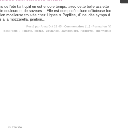
ns de l'été tant qu'il en est encore temps, avec cette belle assiette
de couleurs et de saveurs... Elle est composée d'une délicieuse foc
bien moelleuse trouvée chez Lignes & Papilles, d'une idée sympa d
s à la mozzarella, jambon...
Posté par Anna D à 22:45 -
Commentaires [
…
]
- Permalien [
#
]
Tags:
Frais !
,
Tomate
,
Mozza
,
Boulange
,
Jambon cru
,
Roquette
,
Thermomix
Publicité