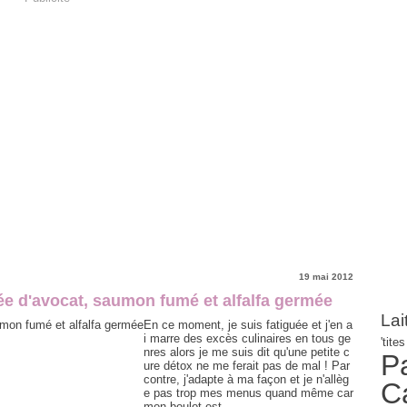
19 mai 2012
e d'avocat, saumon fumé et alfalfa germée
Lai
En ce moment, je suis fatiguée et j'en a
i marre des excès culinaires en tous ge
'tite
nres alors je me suis dit qu'une petite c
P
ure détox ne me ferait pas de mal ! Par
contre, j'adapte à ma façon et je n'allèg
C
e pas trop mes menus quand même car
mon boulot est...