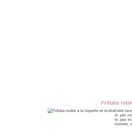
Frittata roul
Cette rece
er, pas m
te, pas ex
rsonnes, e