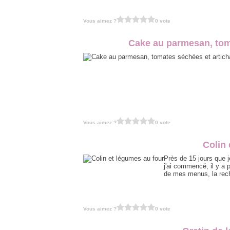
Vous aimez ?
0 vote
Cake au parmesan, tom
Vous aimez ?
0 vote
Colin 
Près de 15 jours que j
j'ai commencé, il y a 
de mes menus, la rech
Vous aimez ?
0 vote