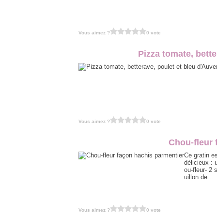
Vous aimez ?
0 vote
Pizza tomate, bett
Vous aimez ?
0 vote
Chou-fleur 
Ce gratin es
délicieux : 
ou-fleur- 2
uillon de...
Vous aimez ?
0 vote