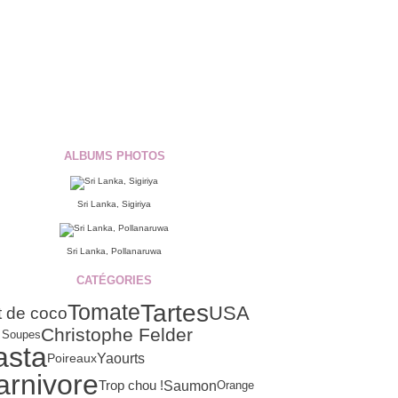
ALBUMS PHOTOS
Sri Lanka, Sigiriya
Sri Lanka, Pollanaruwa
CATÉGORIES
Tartes
Tomate
USA
t de coco
Christophe Felder
s Soupes
asta
Yaourts
Poireaux
arnivore
Saumon
Trop chou !
Orange