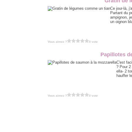
Gratin de
Ce jour-là, 
Partant du p
ampignon, je
un oignon bl
Vous aimez ?
0 vote
Papillotes d
C'est fac
? Pour 2
ella- 2 t
hauffer l
Vous aimez ?
0 vote