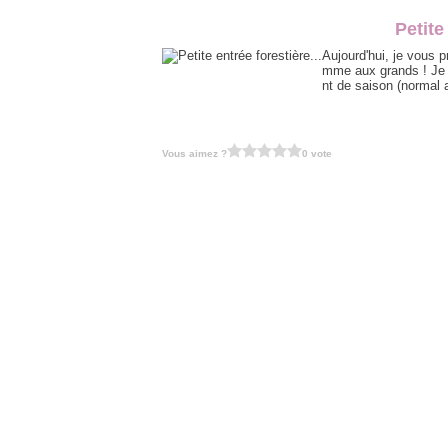
Petite
Aujourd'hui, je vous p
mme aux grands ! Je l'
nt de saison (normal 
Vous aimez ?
0 vote