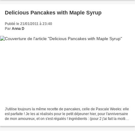
Delicious Pancakes with Maple Syrup
Publié le 21/01/2011 à 23:40
Par
Anna D
J'utilise toujours la même recette de pancakes, celle de Pascale Weeks: elle
est parfaite ! Je les ai réalisés pour le petit déjeuner hier, pour l'anniversaire
de mon amoureux, et on s'est régalés ! Ingrédients : (pour 2 j'ai fait la moitié
de ça et on...