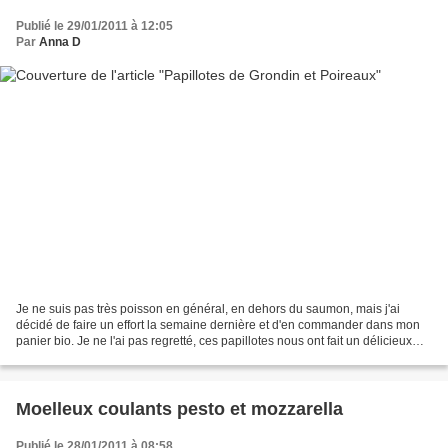
Publié le 29/01/2011 à 12:05
Par
Anna D
Je ne suis pas très poisson en général, en dehors du saumon, mais j'ai
décidé de faire un effort la semaine dernière et d'en commander dans mon
panier bio. Je ne l'ai pas regretté, ces papillotes nous ont fait un délicieux
repas complet, et la chair de...
Moelleux coulants pesto et mozzarella
Publié le 28/01/2011 à 08:58