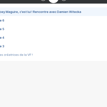
bey Maguire, c'est lui ! Rencontre avec Damien Witecka
e 6
e 5
e 4
e 3
s créatrices de la VF !
e 2
e 1
e Mektoub My Love arrive enfin ! Rencontre avec Shaïn Boumedine et Sal
i : après Toni en famille
elle réalise le bouleversant Dites lui que je l'aime
ais ! Rencontre autour de Vie privée de Rebecca Zlotowski