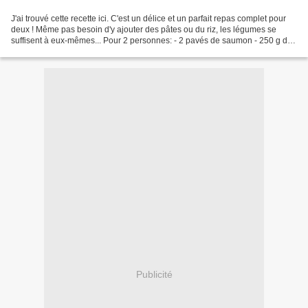
J'ai trouvé cette recette ici. C'est un délice et un parfait repas complet pour
deux ! Même pas besoin d'y ajouter des pâtes ou du riz, les légumes se
suffisent à eux-mêmes... Pour 2 personnes: - 2 pavés de saumon - 250 g de
tomates cerises - 2 poivrons...
Publicité