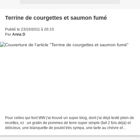
Terrine de courgettes et saumon fumé
Publié le 23/10/2011 à 20:15
Par
Anna D
Pour celles qui font WW j'ai trouvé un super blog, dont j'ai déjà testé plein de
recettes, ici : un gratin de pommes de terre super simple (fait 2 fois déjà) et
délicieux, une blanquette de poulet très sympa, une tarte au chèvre et
légumes, un tzatziki...