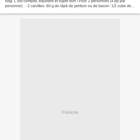
Nag. C'est complet, équilibré et super bon ! Pour 2 personnes (4 pp par
personne) : - 2 carottes- 60 g de râpé de jambon ou de bacon- 1/2 cube de
bouillon de poule dégraissé- 1...
Publicité