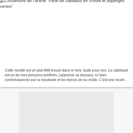
Cette recette est un plat WW trouvé dans le livre Juste pour moi. Le cabillaud
est un de mes poissons préférés, j'apprécie sa douceur, ici bien
contrebalancée par la moutarde et les épices de la croûte. C'est une recette
très sympa, à accompagner de riz...