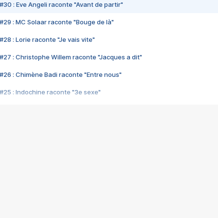
#30 : Eve Angeli raconte "Avant de partir"
#29 : MC Solaar raconte "Bouge de là"
28 : Lorie raconte "Je vais vite"
#27 : Christophe Willem raconte "Jacques a dit"
#26 : Chimène Badi raconte "Entre nous"
#25 : Indochine raconte "3e sexe"
#24 : Zaho raconte "C'est chelou"
#23 : Patrick Bruel raconte "Au café des délices"
#22 : Kyo raconte "Le chemin"
#21 : Nolwenn Leroy raconte "Cassé"
#20 : Patrick Hernandez raconte "Born to be alive"
#19 : Lorie raconte "Près de moi"
#18 : Michael Jones raconte "A nos actes manqués" (avec Jean-Jacque