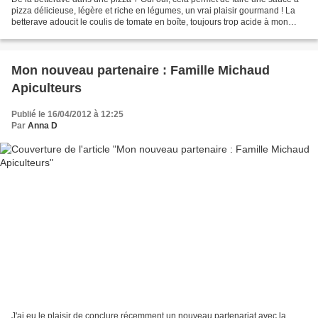
pizza délicieuse, légère et riche en légumes, un vrai plaisir gourmand ! La
betterave adoucit le coulis de tomate en boîte, toujours trop acide à mon
goût, sans ajouter de miel...
Mon nouveau partenaire : Famille Michaud
Apiculteurs
Publié le 16/04/2012 à 12:25
Par
Anna D
J'ai eu le plaisir de conclure récemment un nouveau partenariat avec la