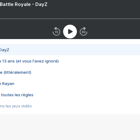
 Battle Royale - DayZ
 DayZ
 a 13 ans (et vous l'avez ignoré)
e (littéralement)
im Rayan
 toutes les règles
s les jeux vidéo
us choquant de Rockstar ? - Le scandale BULLY
e plus moche de Steam
du RÊVE tourne au CAUCHEMAR