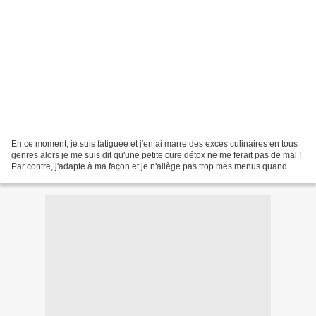
En ce moment, je suis fatiguée et j'en ai marre des excès culinaires en tous
genres alors je me suis dit qu'une petite cure détox ne me ferait pas de mal !
Par contre, j'adapte à ma façon et je n'allège pas trop mes menus quand
même car mon boulot est...