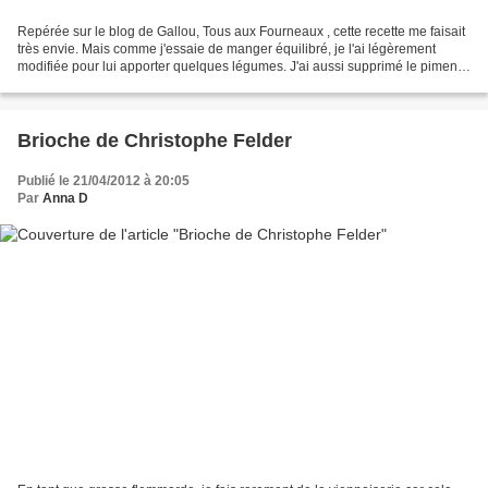
Repérée sur le blog de Gallou, Tous aux Fourneaux , cette recette me faisait
très envie. Mais comme j'essaie de manger équilibré, je l'ai légèrement
modifiée pour lui apporter quelques légumes. J'ai aussi supprimé le piment
d'Espelette, n'en ayant pas,...
Brioche de Christophe Felder
Publié le 21/04/2012 à 20:05
Par
Anna D