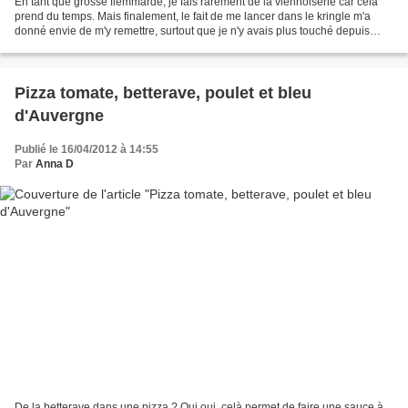
En tant que grosse flemmarde, je fais rarement de la viennoiserie car cela
prend du temps. Mais finalement, le fait de me lancer dans le kringle m'a
donné envie de m'y remettre, surtout que je n'y avais plus touché depuis
l'apprentissage ! Je ne l'ai...
Pizza tomate, betterave, poulet et bleu
d'Auvergne
Publié le 16/04/2012 à 14:55
Par
Anna D
De la betterave dans une pizza ? Oui oui, celà permet de faire une sauce à