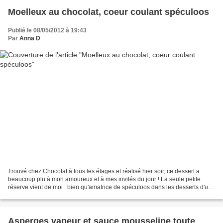
Moelleux au chocolat, coeur coulant spéculoos
Publié le 08/05/2012 à 19:43
Par
Anna D
Trouvé chez Chocolat à tous les étages et réalisé hier soir, ce dessert a
beaucoup plu à mon amoureux et à mes invités du jour ! La seule petite
réserve vient de moi : bien qu'amatrice de spéculoos dans les desserts d'une
manière générale, je préfère...
Asperges vapeur et sauce mousseline toute