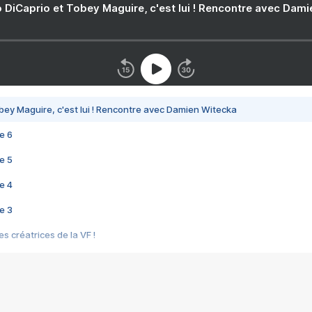
 DiCaprio et Tobey Maguire, c'est lui ! Rencontre avec Dam
bey Maguire, c'est lui ! Rencontre avec Damien Witecka
e 6
e 5
e 4
e 3
s créatrices de la VF !
e 2
e 1
e Mektoub My Love arrive enfin ! Rencontre avec Shaïn Boumedine et Sal