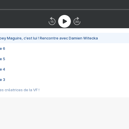
bey Maguire, c'est lui ! Rencontre avec Damien Witecka
e 6
e 5
e 4
e 3
s créatrices de la VF !
e 2
e 1
e Mektoub My Love arrive enfin ! Rencontre avec Shaïn Boumedine et Sal