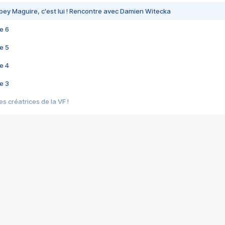
bey Maguire, c'est lui ! Rencontre avec Damien Witecka
e 6
e 5
e 4
e 3
s créatrices de la VF !
e 2
e 1
e Mektoub My Love arrive enfin ! Rencontre avec Shaïn Boumedine et Sal
i : après Toni en famille
elle réalise le bouleversant Dites lui que je l'aime
ais ! Rencontre autour de Vie privée de Rebecca Zlotowski