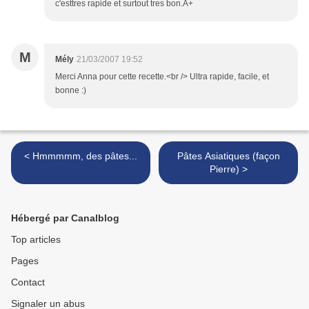
c'esttres rapide et surtout tres bon.A+
M
Mély
21/03/2007 19:52
Merci Anna pour cette recette.<br /> Ultra rapide, facile, et
bonne :)
< Hmmmmm, des pâtes...
Pâtes Asiatiques (façon
Pierre) >
Hébergé par Canalblog
Top articles
Pages
Contact
Signaler un abus